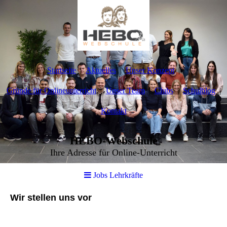
Startseite
Aktuelles
Unser Konzept
Gründe für Onlineunterricht
Unser Team
Clubs
Schulblog
Kontakt
HEBO-Webschule
Ihre Adresse für Online-Unterricht
Jobs Lehrkräfte
Wir stellen uns vor